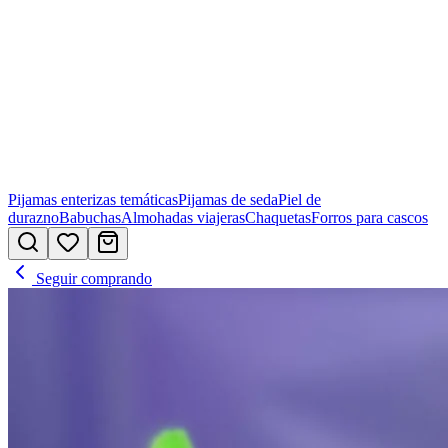
Pijamas enterizas temáticas
Pijamas de seda
Piel de
durazno
Babuchas
Almohadas viajeras
Chaquetas
Forros para cascos
Seguir comprando