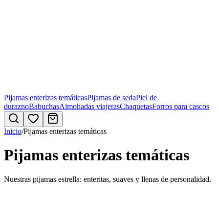
Pijamas enterizas temáticas
Pijamas de seda
Piel de
durazno
Babuchas
Almohadas viajeras
Chaquetas
Forros para cascos
Inicio
/
Pijamas enterizas temáticas
Pijamas enterizas temáticas
Nuestras pijamas estrella: enteritas, suaves y llenas de personalidad.