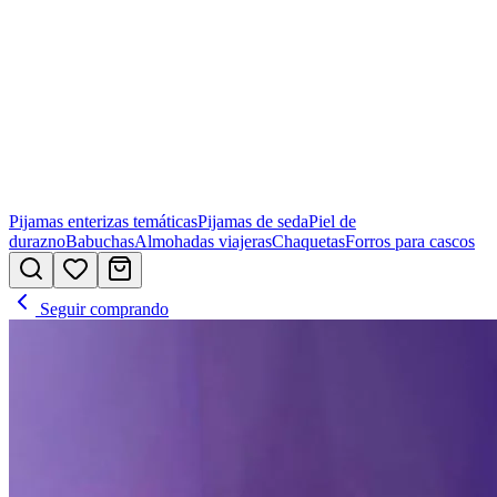
Pijamas enterizas temáticas
Pijamas de seda
Piel de
durazno
Babuchas
Almohadas viajeras
Chaquetas
Forros para cascos
Seguir comprando