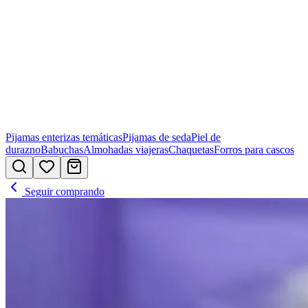
Pijamas enterizas temáticas
Pijamas de seda
Piel de
durazno
Babuchas
Almohadas viajeras
Chaquetas
Forros para cascos
Seguir comprando