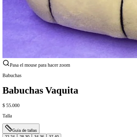
Pasa el mouse para hacer zoom
Babuchas
Babuchas Vaquita
$ 55.000
Talla
Guía de tallas
22-24
28-30
34-36
37-40