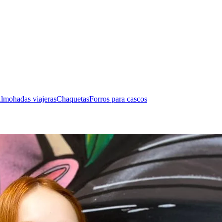
lmohadas viajeras
Chaquetas
Forros para cascos