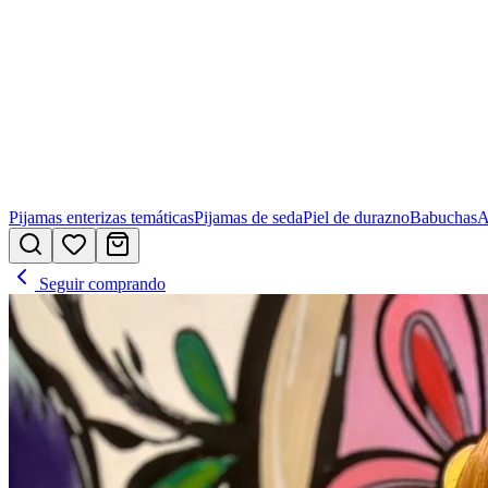
Pijamas enterizas temáticas
Pijamas de seda
Piel de durazno
Babuchas
A
Seguir comprando