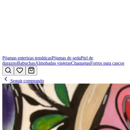
Pijamas enterizas temáticas
Pijamas de seda
Piel de
durazno
Babuchas
Almohadas viajeras
Chaquetas
Forros para cascos
Seguir comprando