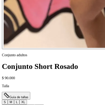
Conjunto adultos
Conjunto Short Rosado
$ 90.000
Talla
Guía de tallas
S
M
L
XL