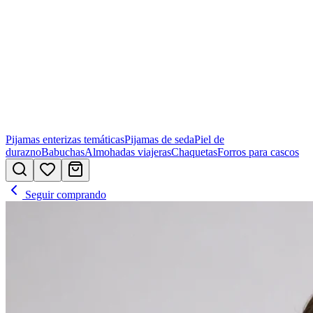
Pijamas enterizas temáticas
Pijamas de seda
Piel de
durazno
Babuchas
Almohadas viajeras
Chaquetas
Forros para cascos
Seguir comprando