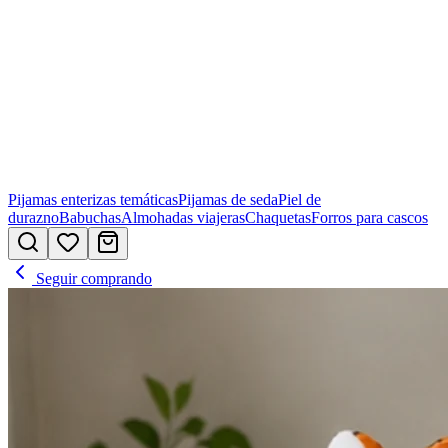
Pijamas enterizas temáticas
Pijamas de seda
Piel de
durazno
Babuchas
Almohadas viajeras
Chaquetas
Forros para cascos
Seguir comprando