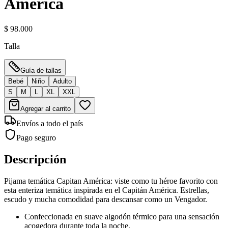
América
$ 98.000
Talla
Guía de tallas
Bebé
Niño
Adulto
S
M
L
XL
XXL
Agregar al carrito
Envíos a todo el país
Pago seguro
Descripción
Pijama temática Capitan América: viste como tu héroe favorito con
esta enteriza temática inspirada en el Capitán América. Estrellas,
escudo y mucha comodidad para descansar como un Vengador.
Confeccionada en suave algodón térmico para una sensación
acogedora durante toda la noche.