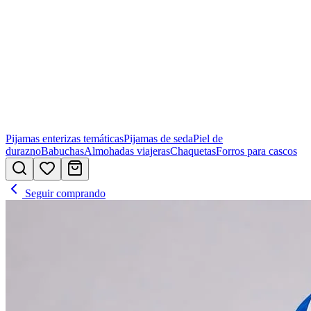
Pijamas enterizas temáticas
Pijamas de seda
Piel de
durazno
Babuchas
Almohadas viajeras
Chaquetas
Forros para cascos
Seguir comprando