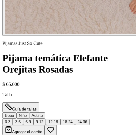
Pijamas Just So Cute
Pijama temática Elefante
Orejitas Rosadas
$ 65.000
Talla
Guía de tallas
Bebé
Niño
Adulto
0-3
3-6
6-9
9-12
12-18
18-24
24-36
Agregar al carrito