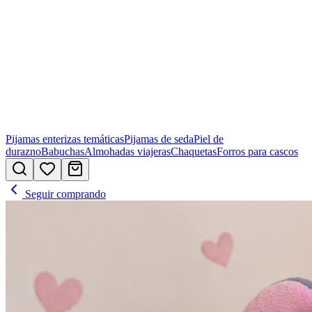
Pijamas enterizas temáticas
Pijamas de seda
Piel de
durazno
Babuchas
Almohadas viajeras
Chaquetas
Forros para cascos
Seguir comprando