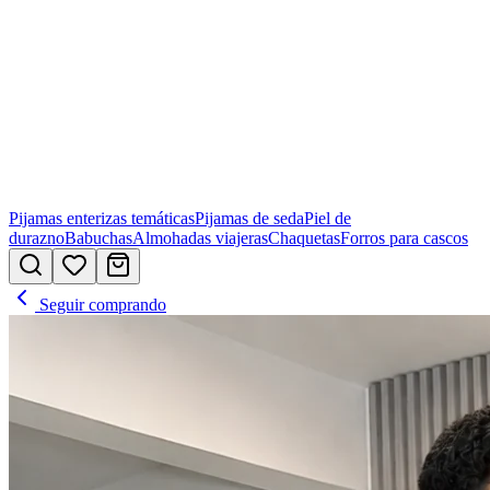
Pijamas enterizas temáticas
Pijamas de seda
Piel de
durazno
Babuchas
Almohadas viajeras
Chaquetas
Forros para cascos
Seguir comprando